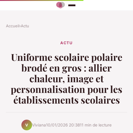
Accueil
›
Actu
ACTU
Uniforme scolaire polaire
brodé en gros : allier
chaleur, image et
personnalisation pour les
établissements scolaires
Viviana
10/01/2026 20:38
11 min de lecture
V