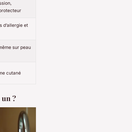
ssion,
protecteur
 d’allergie et
 même sur peau
me cutané
 un ?