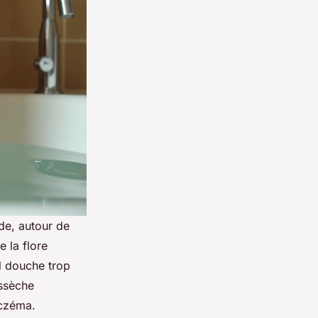
de, autour de
e la flore
l douche trop
assèche
eczéma.