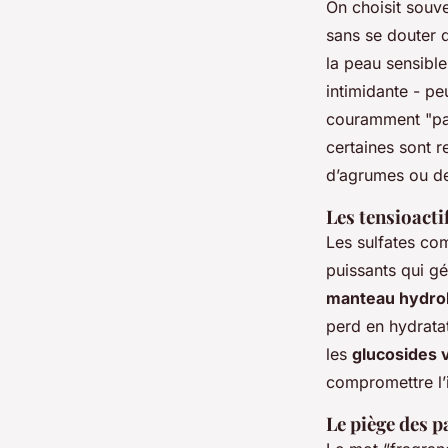
On choisit souv
sans se douter q
la peau sensible
intimidante - pe
couramment "par
certaines sont 
d’agrumes ou de
Les tensioactif
Les sulfates com
puissants qui gé
manteau hydrol
perd en hydratat
les
glucosides 
compromettre l’i
Le piège des 