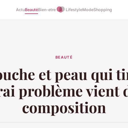
Actu
Beauté
Bien-etre
Lifestyle
Mode
Shopping
BEAUTÉ
uche et peau qui tir
rai problème vient 
composition