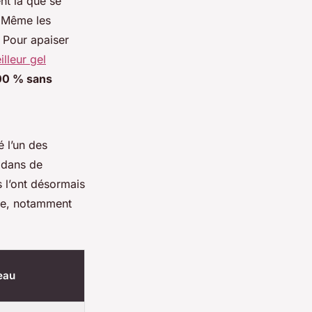
nt là que se
. Même les
. Pour apaiser
illeur gel
00 % sans
é l’un des
e dans de
 l’ont désormais
ale, notamment
eau