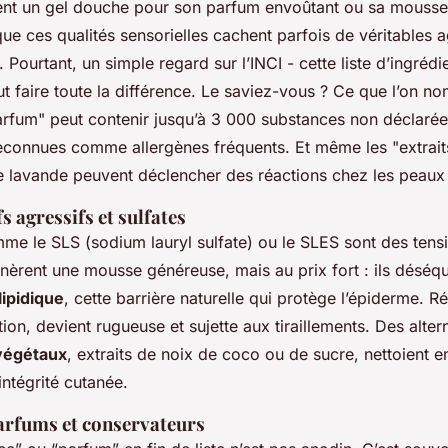
ent un gel douche pour son parfum envoûtant ou sa mouss
ue ces qualités sensorielles cachent parfois de véritables 
. Pourtant, un simple regard sur l’INCI - cette liste d’ingréd
ut faire toute la différence. Le saviez-vous ? Ce que l’on 
fum" peut contenir jusqu’à 3 000 substances non déclarée
reconnues comme allergènes fréquents. Et même les "extraits
 lavande peuvent déclencher des réactions chez les peaux 
s agressifs et sulfates
me le SLS (sodium lauryl sulfate) ou le SLES sont des tensi
nèrent une mousse généreuse, mais au prix fort : ils déséqui
ipidique
, cette barrière naturelle qui protège l’épiderme. R
ion, devient rugueuse et sujette aux tiraillements. Des altern
végétaux
, extraits de noix de coco ou de sucre, nettoient 
ntégrité cutanée.
parfums et conservateurs