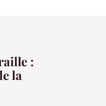
aille :
de la