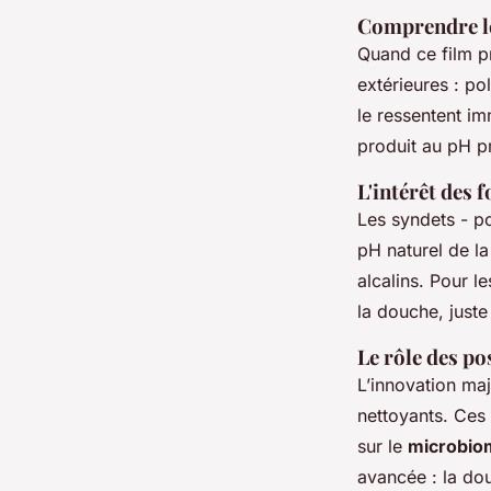
Comprendre le
Quand ce film pr
extérieures : po
le ressentent im
produit au pH pr
L'intérêt des 
Les syndets - po
pH naturel de la
alcalins. Pour l
la douche, just
Le rôle des po
L’innovation maj
nettoyants. Ces
sur le
microbio
avancée : la dou