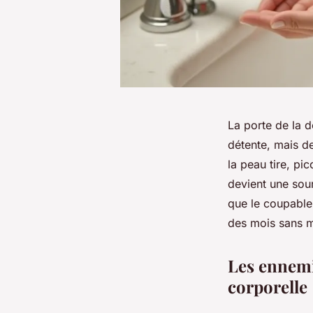
La porte de la 
détente, mais de
la peau tire, pi
devient une sou
que le coupable p
des mois sans m
Les ennemi
corporelle