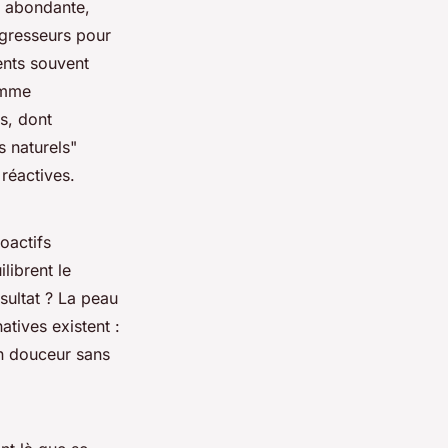
e abondante,
agresseurs pour
ients souvent
nomme
s, dont
 naturels"
réactives.
oactifs
librent le
ésultat ? La peau
atives existent :
en douceur sans