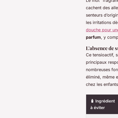
Le mot “fragranc
cachent des all
senteurs d’origi
les irritations d
douche pour une
parfum
, y compr
L'absence de 
Ce tensioactif, 
principaux respo
nombreuses form
éliminé, même e
chez les enfant
🧴 Ingrédient
à éviter