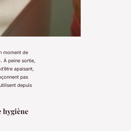
 un moment de
 À peine sortie,
d’être apaisant,
upçonnent pas
utilisent depuis
e hygiène