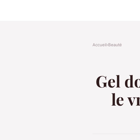
Accueil
›
Beauté
Gel do
le v