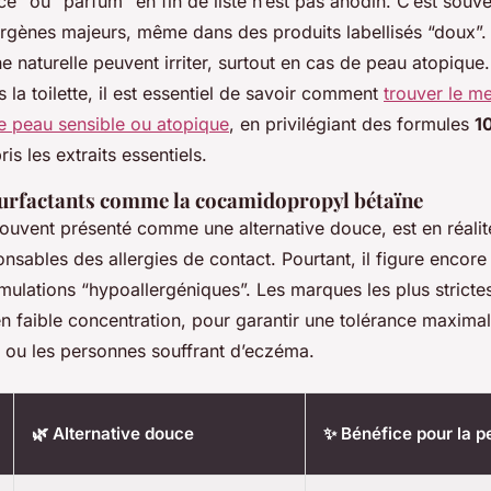
e” ou “parfum” en fin de liste n’est pas anodin. C’est souve
ergènes majeurs, même dans des produits labellisés “doux”
ne naturelle peuvent irriter, surtout en cas de peau atopique
ès la toilette, il est essentiel de savoir comment
trouver le me
 peau sensible ou atopique
, en privilégiant des formules
1
is les extraits essentiels.
surfactants comme la cocamidopropyl bétaïne
souvent présenté comme une alternative douce, est en réalit
nsables des allergies de contact. Pourtant, il figure encor
ulations “hypoallergéniques”. Les marques les plus strictes
n faible concentration, pour garantir une tolérance maxim
s ou les personnes souffrant d’eczéma.
🌿 Alternative douce
✨ Bénéfice pour la p