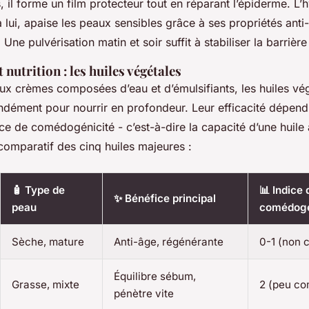
 il forme un film protecteur tout en réparant l’épiderme. L’
 lui, apaise les peaux sensibles grâce à ses propriétés anti
 Une pulvérisation matin et soir suffit à stabiliser la barrièr
 nutrition : les huiles végétales
ux crèmes composées d’eau et d’émulsifiants, les huiles vé
ndément pour nourrir en profondeur. Leur efficacité dépend
ice de comédogénicité - c’est-à-dire la capacité d’une huile
comparatif des cinq huiles majeures :
🧴 Type de
📊 Indice 
✨ Bénéfice principal
peau
comédogé
Sèche, mature
Anti-âge, régénérante
0-1 (non
Équilibre sébum,
Grasse, mixte
2 (peu c
pénètre vite