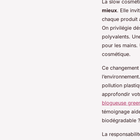
La slow cosméti
mieux
. Elle in
chaque produit a
On privilégie dé
polyvalents. Un
pour les mains.
cosmétique.
Ce changement d
l’environnement.
pollution plasti
approfondir votr
blogueuse gree
témoignage aide 
biodégradable ?
La responsabilit