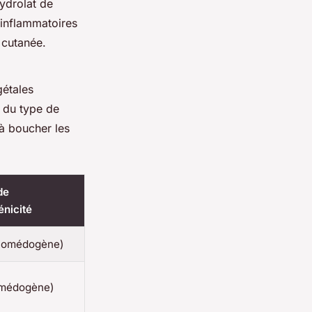
hydrolat de
-inflammatoires
e cutanée.
gétales
 du type de
 à boucher les
de
nicité
 comédogène)
omédogène)