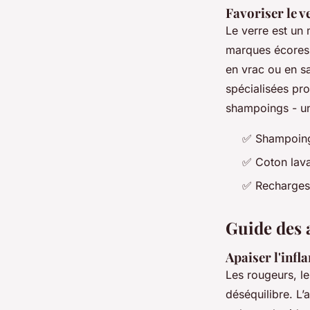
Favoriser le v
Le verre est un 
marques écoresp
en vrac ou en s
spécialisées pr
shampoings - une 
✅ Shampoing 
✅ Coton lavab
✅ Recharges 
Guide des a
Apaiser l'inf
Les rougeurs, le
déséquilibre. L’