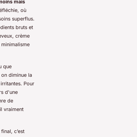
moins mais
éfléchie, où
soins superflus.
dients bruts et
heveux, crème
u minimalisme
u que
 on diminue la
irritantes. Pour
rs d'une
nre de
il vraiment
inal, c’est