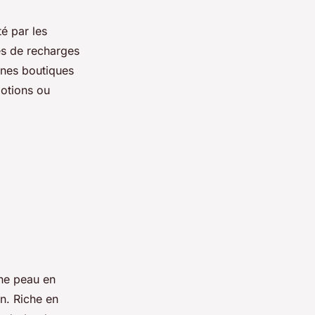
té par les
és de recharges
ines boutiques
otions ou
une peau en
on. Riche en