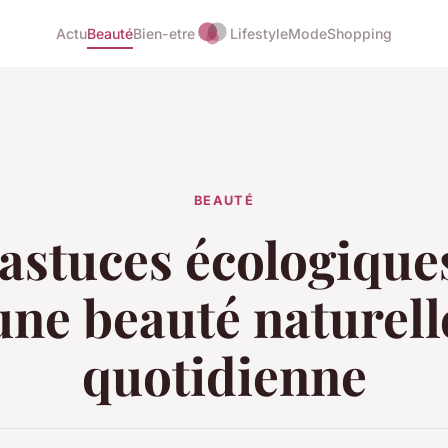
Actu
Beauté
Bien-etre
Lifestyle
Mode
Shopping
BEAUTÉ
 astuces écologique
une beauté naturell
quotidienne