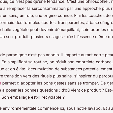
que, ce n’est pas qu’une tendance. C’est une philosophie :
vite à remplacer la surconsommation par une approche plus r
 un sens, un rôle, une origine connue. Fini les couches de 
sormais des formules courtes, transparentes, à base d’ingré
e huile végétale peut devenir démaquillant, soin pour les c
 Un seul produit, plusieurs usages - c’est l’essence même d
e paradigme n’est pas anodin. Il impacte autant notre pea
 En simplifiant sa routine, on réduit son empreinte carbone,
que et on évite l’accumulation de substances potentiellement 
e transition vers des rituels plus sains, s'inspirer du parcou
n
permet d'adopter les bons gestes sans se tromper. Ce ge
à poser les bonnes questions : d’où vient ce produit ? Est-
 Son emballage est-il recyclable ?
é environnementale commence ici, sous notre lavabo. Et au f