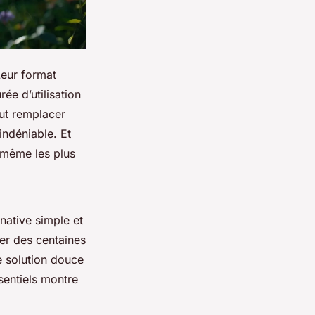
Leur format
ée d’utilisation
eut remplacer
indéniable. Et
, même les plus
native simple et
ter des centaines
e solution douce
sentiels montre