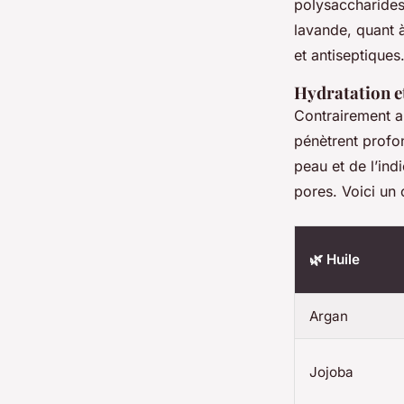
polysaccharides,
lavande, quant à
et antiseptiques.
Hydratation et
Contrairement a
pénètrent profo
peau et de l’ind
pores. Voici un 
🌿 Huile
Argan
Jojoba