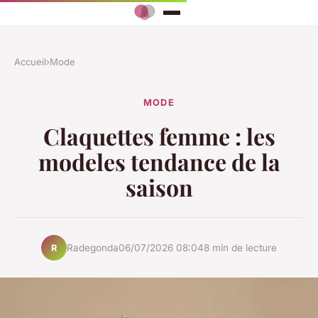
Accueil
›
Mode
MODE
Claquettes femme : les
modeles tendance de la
saison
Radegonda
06/07/2026 08:04
8 min de lecture
R