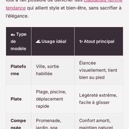
tendance
qui allient style et bien-être, sans sacrifier à
l’élégance.
🥿 Type
de
🌊 Usage idéal
✨ Atout principal
modèle
Élancée
Platefo
Ville, sortie
visuellement, tient
rme
habillée
bien au pied
Plage, piscine,
Légèreté extrême,
Plate
déplacement
facile à glisser
rapide
Compe
Promenade,
Confort amorti,
nsée
jardin, spa
maintien naturel