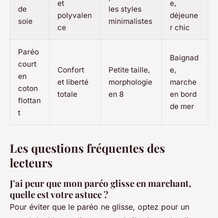
et
e,
de
les styles
polyvalen
déjeune
soie
minimalistes
ce
r chic
Paréo
Baignad
court
Confort
Petite taille,
e,
en
et liberté
morphologie
marche
coton
totale
en 8
en bord
flottan
de mer
t
Les questions fréquentes des
lecteurs
J'ai peur que mon paréo glisse en marchant,
quelle est votre astuce ?
Pour éviter que le paréo ne glisse, optez pour un