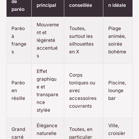
de
principal
conseillée
n idéale
paréo
Mouveme
Paréo
Toutes,
Plage
nt et
à
surtout les
animée,
légèreté
frange
silhouettes
soirée
accentué
s
en X
bohème
s
Effet
Corps
graphiqu
Paréo
toniques ou
Piscine,
e et
en
avec
lounge
transpare
résille
accessoires
bar
nce
couvrants
stylée
Élégance
Ville,
Grand
Toutes, en
naturelle
croisièr
carré
particulier